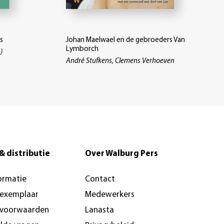
s
Johan Maelwael en de gebroeders Van
Lymborch
)
André Stufkens, Clemens Verhoeven
& distributie
Over Walburg Pers
ormatie
Contact
-exemplaar
Medewerkers
svoorwaarden
Lanasta