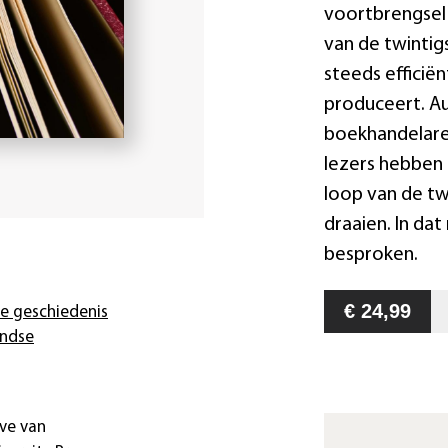
voortbrengsel 
van de twintigs
steeds efficië
produceert. Au
boekhandelaren
lezers hebben 
loop van de tw
draaien. In da
besproken.
€ 24,99
de geschiedenis
andse
ave van