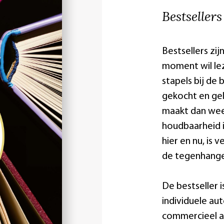
Bestseller
Bestsellers zi
moment wil leze
stapels bij de
gekocht en gel
maakt dan wee
houdbaarheid i
hier en nu, is
de tegenhanger
De bestseller i
individuele au
commercieel ap