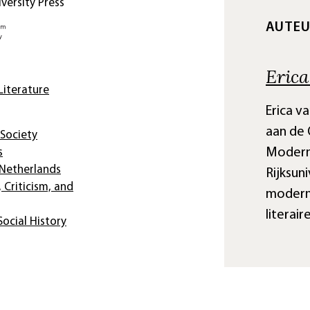
ersity Press
AUTE
Erica
iterature
Erica v
aan de 
Society
Modern
s
Netherlands
Rijksun
, Criticism, and
moderne
literair
ocial History