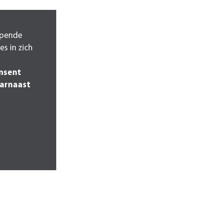
opende
es in zich
ensent
aarnaast