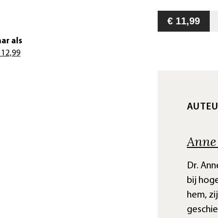
€ 11,99
ar als
 12,99
AUTEU
Anne
Dr. An
bij hog
hem, zi
geschi