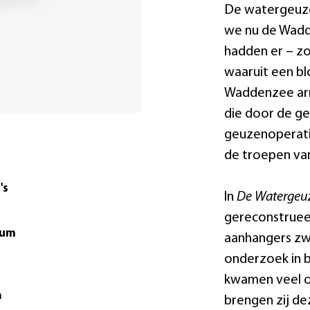
De watergeuze
we nu de Wadd
hadden er – zoa
waaruit een bl
Waddenzee arr
die door de ge
geuzenoperati
de troepen va
's
In
De Watergeu
gereconstrueer
tum
aanhangers zw
onderzoek in b
kwamen veel on
m
brengen zij de