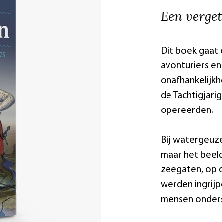
Een verget
Dit boek gaat 
avonturiers en
onafhankelijkhe
de Tachtigjari
opereerden.
Bij watergeuze
maar het beeld
zeegaten, op 
werden ingrijp
mensen ondersc