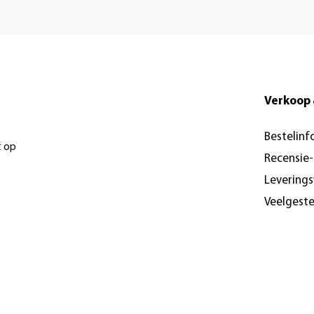
Verkoop 
Bestelinf
t op
Recensie
Levering
Veelgest