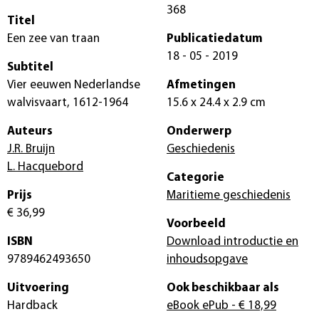
368
Titel
Een zee van traan
Publicatiedatum
18 - 05 - 2019
Subtitel
Vier eeuwen Nederlandse
Afmetingen
walvisvaart, 1612-1964
15.6 x 24.4 x 2.9 cm
Auteurs
Onderwerp
J.R. Bruijn
Geschiedenis
L. Hacquebord
Categorie
Prijs
Maritieme geschiedenis
€ 36,99
Voorbeeld
ISBN
Download introductie en
9789462493650
inhoudsopgave
Uitvoering
Ook beschikbaar als
Hardback
eBook ePub
- € 18,99