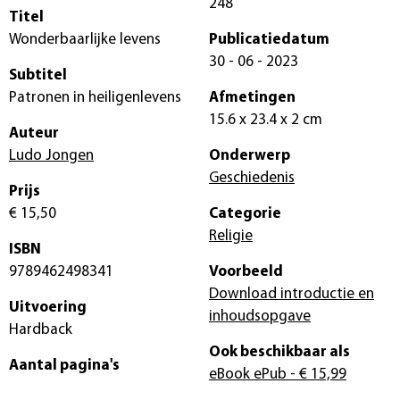
248
Titel
Wonderbaarlijke levens
Publicatiedatum
30 - 06 - 2023
Subtitel
Patronen in heiligenlevens
Afmetingen
15.6 x 23.4 x 2 cm
Auteur
Ludo Jongen
Onderwerp
Geschiedenis
Prijs
€ 15,50
Categorie
Religie
ISBN
9789462498341
Voorbeeld
Download introductie en
Uitvoering
inhoudsopgave
Hardback
Ook beschikbaar als
Aantal pagina's
eBook ePub
- € 15,99