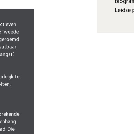
biografi
Leidse 
ectieven
de Tweede
e geroemd
 vatbaar
angst.'
delijk te
lten,
sprekende
menhang
ad. Die