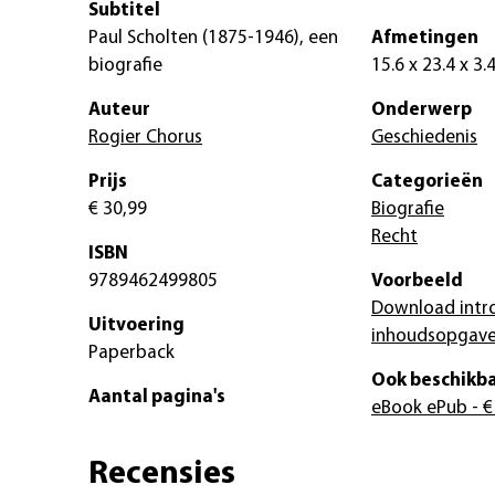
Subtitel
Paul Scholten (1875-1946), een
Afmetingen
biografie
15.6 x 23.4 x 3.
Auteur
Onderwerp
Rogier Chorus
Geschiedenis
Prijs
Categorieën
€ 30,99
Biografie
Recht
ISBN
9789462499805
Voorbeeld
Download intr
Uitvoering
inhoudsopgav
Paperback
Ook beschikba
Aantal pagina's
eBook ePub
- €
Recensies