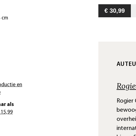
€ 30,99
4 cm
AUTE
Rogi
oductie en
e
Rogier 
ar als
bewoog 
 15,99
overhei
interna