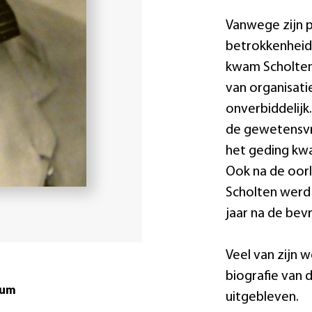
Vanwege zijn p
betrokkenheid 
kwam Scholten 
van organisati
onverbiddelijk
de gewetensvri
het geding kwa
Ook na de oorl
Scholten werd 
jaar na de bevri
Veel van zijn w
biografie van 
tum
uitgebleven.