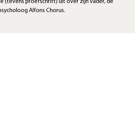
e (tevens proefschrift) uit over zijn vader, de
psycholoog Alfons Chorus.