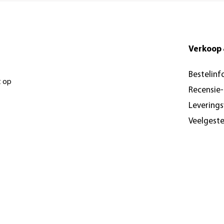
Verkoop 
Bestelinf
t op
Recensie
Levering
Veelgest