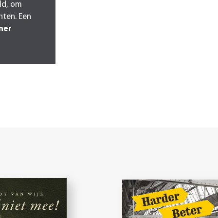
ld, om
hten. Een
nner