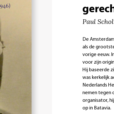
gerec
Paul Schol
De Amsterdams
als de groots
vorige eeuw. In
voor zijn orig
Hij baseerde zi
was kerkelijk 
Nederlands Her
nemen tegen d
organisator, h
op in Batavia.