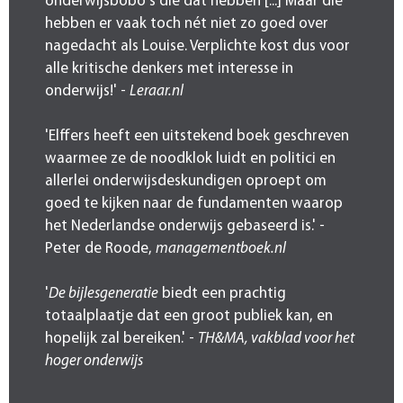
onderwijsbobo's die dat hebben [...] Maar die
hebben er vaak toch nét niet zo goed over
nagedacht als Louise. Verplichte kost dus voor
alle kritische denkers met interesse in
onderwijs!' -
Leraar.nl
'Elffers heeft een uitstekend boek geschreven
waarmee ze de noodklok luidt en politici en
allerlei onderwijsdeskundigen oproept om
goed te kijken naar de fundamenten waarop
het Nederlandse onderwijs gebaseerd is.' -
Peter de Roode,
managementboek.nl
'
De bijlesgeneratie
biedt een prachtig
totaalplaatje dat een groot publiek kan, en
hopelijk zal bereiken.' -
TH&MA, vakblad voor het
hoger onderwijs