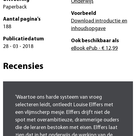
Onderwijs
Paperback
Voorbeeld
Aantal pagina's
Download introductie en
188
inhoudsopgave
Publicatiedatum
Ook beschikbaar als
28 - 03 - 2018
eBook ePub
- € 12,99
Recensies
'Waartoe ons harde systeem van vroeg
selecteren leidt, ontleedt Louise Elffers met
een vlijmscherp mesje. Elffers drijft niet de
spot met overambitieuze, drammerige ouders
die de leraren bestoken met eisen. Elffers laat
zien dat in het onderwijs de werking van de