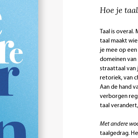
Hoe je taa
Taal is overal
taal maakt wie 
je mee op een 
domeinen van t
straattaal van
retoriek, van c
Aan de hand va
verborgen rege
taal verandert
Met andere wo
taalgedrag. H