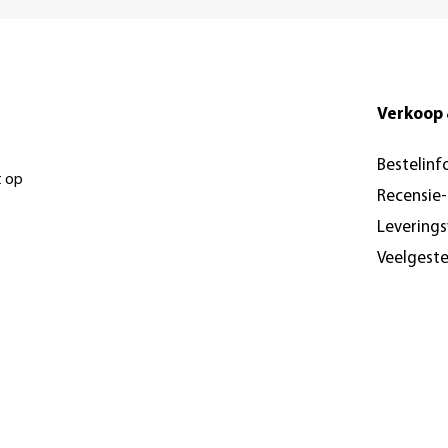
Verkoop 
Bestelinf
t op
Recensie
Levering
Veelgest