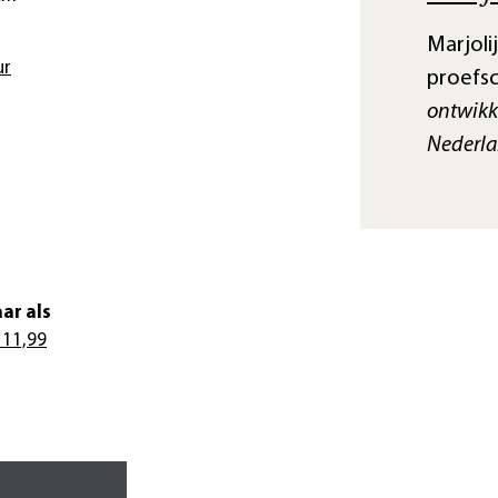
Marjoli
ur
proefsc
ontwikke
Nederl
ar als
 11,99