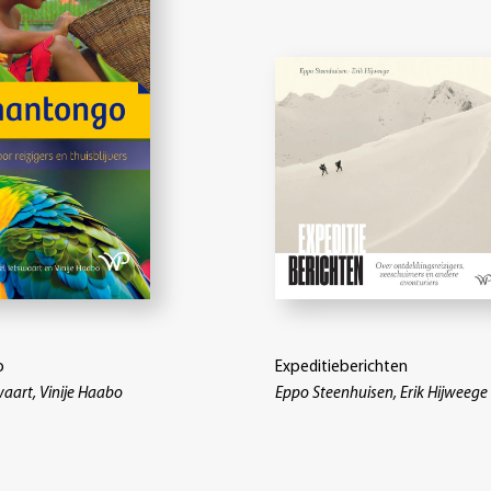
o
Expeditieberichten
waart, Vinije Haabo
Eppo Steenhuisen, Erik Hijweege