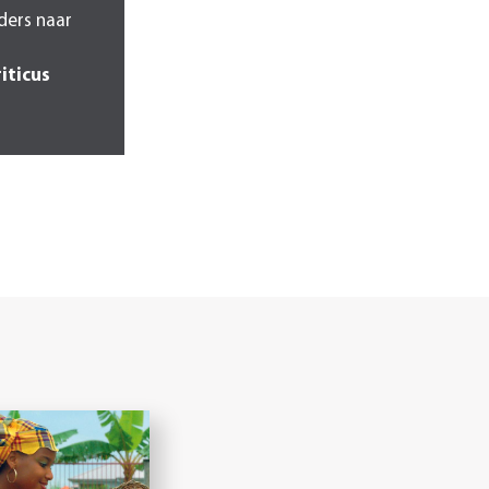
nders naar
iticus