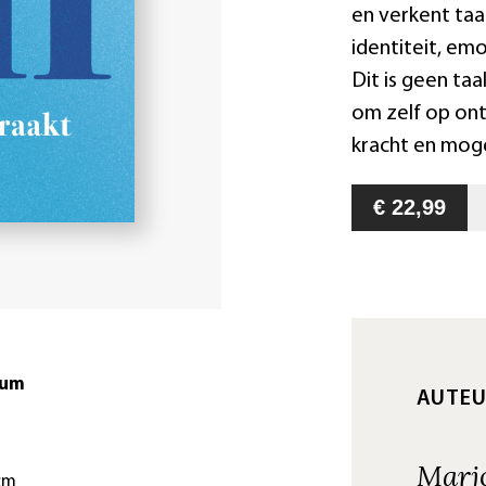
en verkent taal
identiteit, em
Dit is geen taa
om zelf op on
kracht en moge
€ 22,99
tum
AUTE
Marjo
 cm