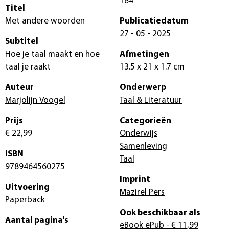
184
Titel
Met andere woorden
Publicatiedatum
27 - 05 - 2025
Subtitel
Hoe je taal maakt en hoe
Afmetingen
taal je raakt
13.5 x 21 x 1.7 cm
Auteur
Onderwerp
Marjolijn Voogel
Taal & Literatuur
Prijs
Categorieën
€ 22,99
Onderwijs
Samenleving
ISBN
Taal
9789464560275
Imprint
Uitvoering
Mazirel Pers
Paperback
Ook beschikbaar als
Aantal pagina's
eBook ePub
- € 11,99