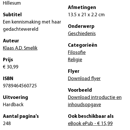
Hillesum
Afmetingen
Subtitel
13.5 x 21 x 2.2 cm
Een kennismaking met haar
Onderwerp
gedachtewereld
Geschiedenis
Auteur
Categorieën
Klaas A.D. Smelik
Filosofie
Prijs
Religie
€ 30,99
Flyer
ISBN
Download flyer
9789464560725
Voorbeeld
Uitvoering
Download introductie en
Hardback
inhoudsopgave
Aantal pagina's
Ook beschikbaar als
248
eBook ePub
- € 15,99