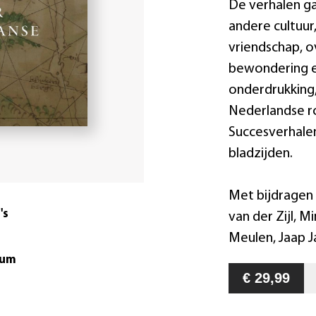
De verhalen g
andere cultuur
vriendschap, 
bewondering en
onderdrukking,
Nederlandse ro
Succesverhale
bladzijden.
Met bijdragen 
's
van der Zijl, M
Meulen, Jaap J
tum
€ 29,99