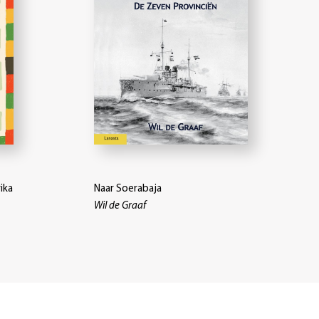
ika
Naar Soerabaja
Wil de Graaf