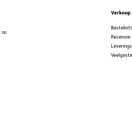
Verkoop 
Bestelinf
t op
Recensie
Levering
Veelgest