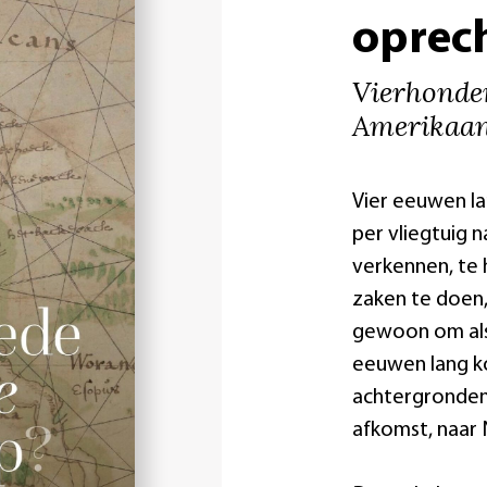
oprec
Vierhonde
Amerikaan
Vier eeuwen la
per vliegtuig 
verkennen, te h
zaken te doen
gewoon om als 
eeuwen lang k
achtergronden
afkomst, naar 