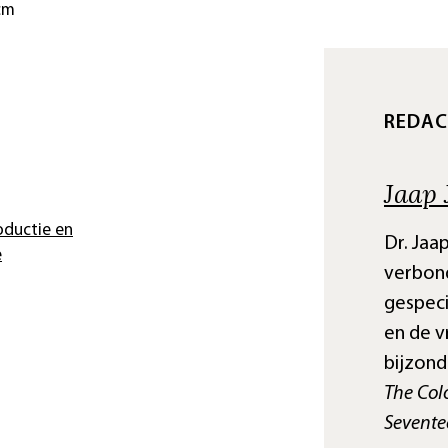
 cm
REDAC
Jaap 
oductie en
Dr. Jaa
e
verbond
gespeci
en de v
bijzond
The Col
Sevente