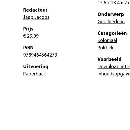
15.6 x 23.4 x 2
Redacteur
Onderwerp
Jaap Jacobs
Geschiedenis
Prijs
Categorieën
€ 29,99
Koloniaal
ISBN
Politiek
9789464564273
Voorbeeld
Uitvoering
Download intr
Paperback
inhoudsopgav