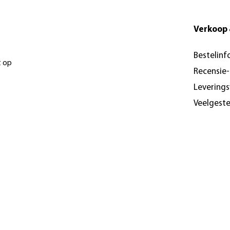
Verkoop 
Bestelinf
t op
Recensie
Levering
Veelgest