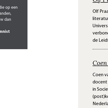
 die op een
Olf Pra
tanden,
literat
ouw dan
Univers
umnist
verbond
de Leid
Coen 
Coen va
docent 
in Soci
(post)ko
Nederla