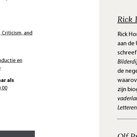
Rick
, Criticism, and
Rick Ho
aan de 
schreef
oductie en
Bilderdi
e
de nege
waarove
ar als
0,00
zijn bi
vaderla
Letteren
Olf 