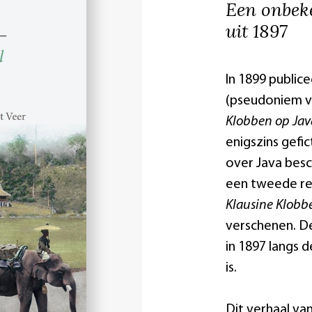
Een onbek
uit 1897
In 1899 publice
(pseudoniem v
Klobben op Jav
enigszins gefi
over Java besc
een tweede re
Klausine Klobb
verschenen. Dé-
in 1897 langs 
is.
Dit verhaal va