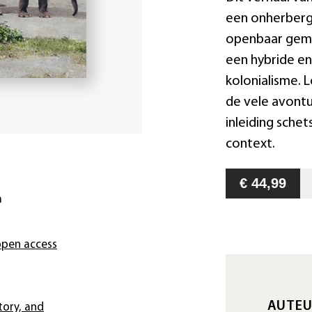
een onherberg
openbaar gemaa
een hybride en
kolonialisme. L
de vele avontu
inleiding schet
context.
€ 44,99
m
pen access
AUTEU
tory, and