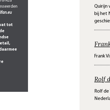
-16/KLu
Quirijn
resseerden
lfan.eu
bij het
geschie
wat tot
 de
andse
Frank
tail,
s daarmee
Frank Vi
re
Rolf 
Rolf de
Nederla