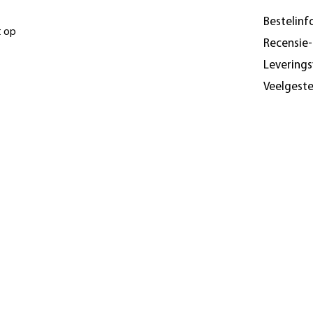
Bestelinf
t op
Recensie
Levering
Veelgest