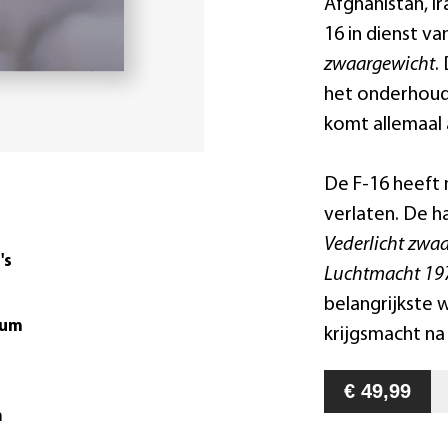
Afghanistan, Ir
16 in dienst v
zwaargewicht
.
het onderhoud 
komt allemaal 
De F-16 heeft 
verlaten. De h
Vederlicht zwaa
's
Luchtmacht 19
belangrijkste
tum
krijgsmacht n
€ 49,99
m