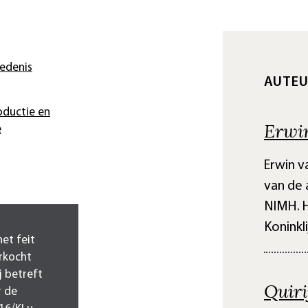
iedenis
AUTEU
oductie en
Erwi
e
Erwin v
van de 
NIMH. H
Koninkl
het feit
rkocht
j betreft
Quiri
r de