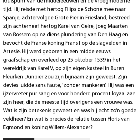
kruispunt van de middeleeuwen en de vroegmoderne
tijd. Hij reisde met hertog Filips de Schone mee naar
Spanje, achtervolgde Grote Pier in Friesland, bestreed
zijn achterneef hertog Karel van Gelre, joeg Maarten
van Rossem op na diens plundering van Den Haag en
bevocht de Franse koning Frans I op de slagvelden in
Artesië. Hij werd geboren in een middeleeuws
graafschap en overleed op 25 oktober 1539 in het
wereldrijk van Karel V, op zijn eigen kasteel in Buren.
Fleurken Dunbier zou zijn bijnaam zijn geweest. Zijn
devies luidde sans faute, ‘zonder mankeren’. Hij was een
ijzervreter pur sang en voor honderd procent loyaal aan
zijn heer, die de meeste tijd overigens een vrouwe was.
Wat is zijn betekenis geweest en was hij echt zo’n goede
veldheer? En wat is precies de relatie tussen Floris van
Egmond en koning Willem-Alexander?