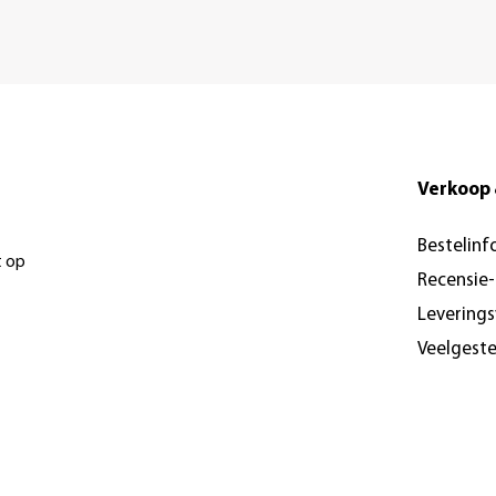
Verkoop 
Bestelinf
t op
Recensie
Levering
Veelgest