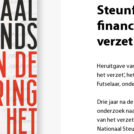
Steun
financ
verze
Heruitgave van
het verzet’, he
Futselaar, ond
Drie jaar na de
onderzoek naar
van het verzet
Nationaal Steu