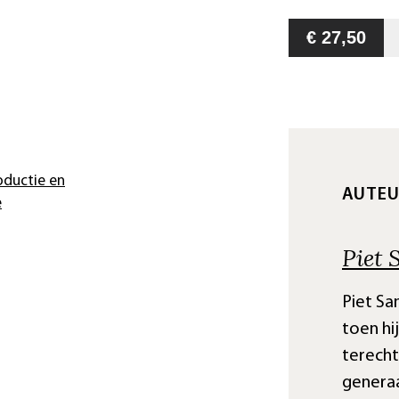
€ 27,50
oductie en
AUTE
e
Piet 
Piet Sa
toen hij
terecht
genera