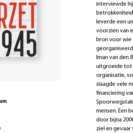
interviewde hi
betrokkenheid b
leverde een un
voorzien van e
bron voor wie 
georganiseerd 
Iman van den B
uitgroeide tot
organisatie, 
slaagde vele m
financiering v
tum
Spoorwegstaki
mensen. Een be
door bijna 200
m
ziel en gevaar