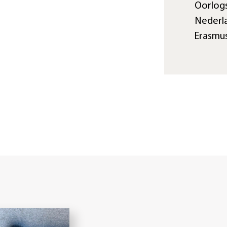
Oorlogs
Nederl
Erasmus