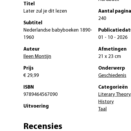
Titel
Later zul je dit lezen
Aantal pagina
240
Subtitel
Nederlandse babyboeken 1890-
Publicatieda
1960
01 - 10 - 2026
Auteur
Afmetingen
Ileen Montijn
21 x 23 cm
Prijs
Onderwerp
€ 29,99
Geschiedenis
ISBN
Categorieën
9789464567090
Literary Theory
History
Uitvoering
Taal
Recensies