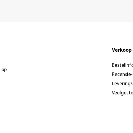
Verkoop 
Bestelinf
t op
Recensie
Levering
Veelgest