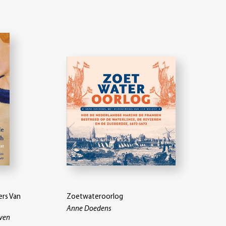
ers Van
Zoetwateroorlog
Anne Doedens
even