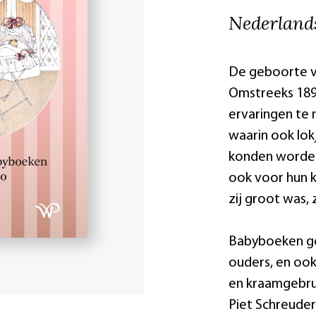
Nederland
De geboorte va
Omstreeks 18
ervaringen te 
waarin ook lok
konden worden 
ook voor hun ki
zij groot was, 
Babyboeken ge
ouders, en oo
en kraamgebruik
Piet Schreude