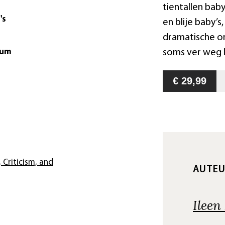
tientallen bab
's
en blije baby’s
dramatische o
soms ver weg l
tum
€ 29,99
, Criticism, and
AUTE
Ileen