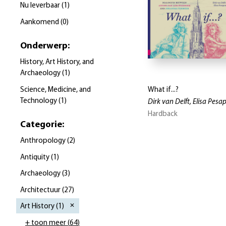
Nu leverbaar
(
1
)
Aankomend
(
0
)
Onderwerp
:
History, Art History, and
Archaeology
(
1
)
Science, Medicine, and
What if...?
Technology
(
1
)
Dirk van Delft, Elisa Pesa
Hardback
Categorie
:
Anthropology
(
2
)
Antiquity
(
1
)
Archaeology
(
3
)
Architectuur
(
27
)
Art History
(
1
)
+ toon meer
(
64
)