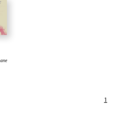
pane
1