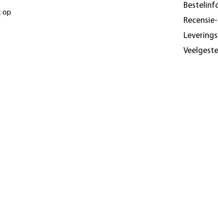
Bestelinf
t op
Recensie
Levering
Veelgest