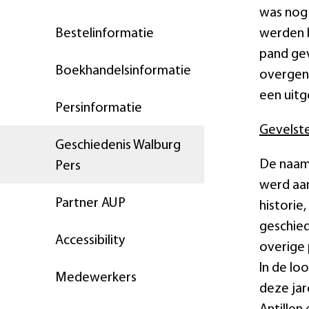
was nog 
Bestelinformatie
werden b
pand gev
Boekhandelsinformatie
overgeno
een uitg
Persinformatie
Gevelst
Geschiedenis Walburg
De naam 
Pers
werd aan
Partner AUP
historie
geschied
Accessibility
overige 
In de lo
Medewerkers
deze jar