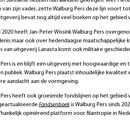
 en Suriname hebben hun aandeel gekregen. Met Pieter S
van zijn vader, zette Walburg Pers deze lijn voort tot 
itgeverij bevat nog altijd veel boeken op het gebied 
ri 2020 heeft Jan-Peter Wissink Walburg Pers overgeno
denis maar ook over hedendaagse maatschappelijke 
s van uitgeverij Lanasta komt ook militaire geschied
Pers is en blijft een uitgeverij met hoogwaardige en 
 publiek. Walburg Pers plaatst inhoudelijke kwaliteit
ere aandacht aan de vormgeving.
Pers heeft ook groeiende fondslijnen op het gebied va
s geactualiseerde
Fondsenboek
is Walburg Pers sinds 20
hankelijk opiniërend platform voor filantropie in Ned