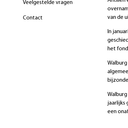
Antillen
Veelgestelde vragen
overnam 
van de u
Contact
In janua
geschie
het fond
Walburg 
algemeen
bijzond
Walburg 
jaarlijk
een onaf