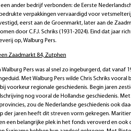
een ander bedrijf verbonden: de Eerste Nederlandsc
edrukte verpakkingen vervaardigd voor vetsmelterije
estigd, eerst aan de Groenmarkt, later aan de Zaadma
men door C.F.J. Schriks (1931-2024). Eind dat jaar ric
everij op, Walburg Pers.
een Zaadmarkt 84, Zutphen
Walburg Pers was al snel zo ingeburgerd, dat vanaf 1
geduid. Met Walburg Pers wilde Chris Schriks vooral
, bij voorkeur regionale geschiedenis. Begin jaren zes
schrijving nog vooral de Hollandse geschiedenis. Met
provincies, zou de Nederlandse geschiedenis ook daa
op der jaren heeft dit streven vorm gekregen. Maritie
en een belangrijke plek in het fonds veroverd en ook