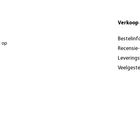
Verkoop 
Bestelinf
t op
Recensie
Levering
Veelgest