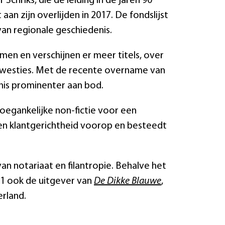
chriks, die de leiding in de jaren 90
aan zijn overlijden in 2017. De fondslijst
van regionale geschiedenis.
men en verschijnen er meer titels, over
kwesties. Met de recente overname van
enis prominenter aan bod.
toegankelijke non-fictie voor een
 en klantgerichtheid voorop en besteedt
n notariaat en filantropie. Behalve het
21 ook de uitgever van
De Dikke Blauwe
,
erland.