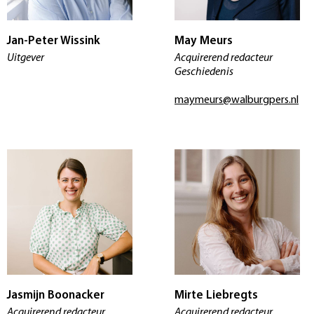
Jan-Peter Wissink
May Meurs
Uitgever
Acquirerend redacteur
Geschiedenis
maymeurs@walburgpers.nl
Jasmijn Boonacker
Mirte Liebregts
Acquirerend redacteur
Acquirerend redacteur