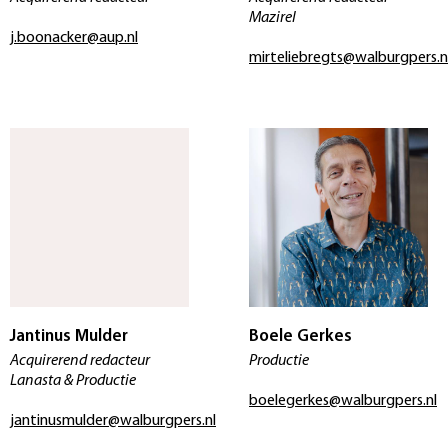
Mazirel
j.boonacker@aup.nl
mirteliebregts@walburgpers.n
Jantinus Mulder
Boele Gerkes
Acquirerend redacteur
Productie
Lanasta & Productie
boelegerkes@walburgpers.nl
jantinusmulder@walburgpers.nl