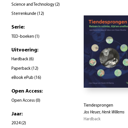
Science and Technology
(
2
)
Sterrenkunde
(
12
)
Serie
:
TED-boeken
(
1
)
Uitvoering
:
Hardback
(
6
)
Paperback
(
12
)
eBook ePub
(
16
)
Open Access
:
Open Access
(
0
)
Tiendesprongen
Jos Heuer, Henk Willems
Jaar
:
Hardback
2024
(
2
)