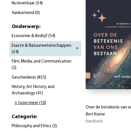
Nu leverbaar
(
34
)
Aankomend
(
0
)
Onderwerp
:
Economie & Bedrijf
(
54
)
Exacte & Natuurwetenschappen
(
34
)
Film, Media, and Communication
(
2
)
Geschiedenis
(
835
)
History, Art History, and
Archaeology
(
41
)
+ toon meer
(
10
)
Over de betekenis van o
Bert Koene
Categorie
:
Hardback
Philosophy and Ethics
(
2
)