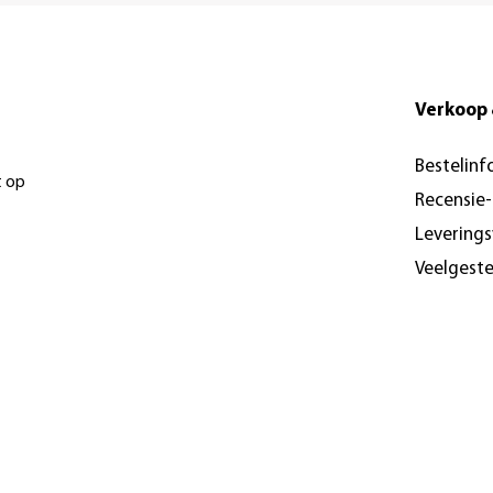
Verkoop 
Bestelinf
t op
Recensie
Levering
Veelgest