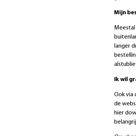
Mijn be
Meestal 
buitenla
langer d
bestelli
alstubli
Ik wil 
Ook via
de websi
hier dow
belangri