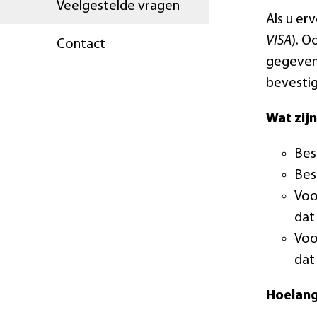
Veelgestelde vragen
Als u er
VISA
). O
Contact
gegevens
bevestig
Wat zij
Bes
Bes
Voo
dat 
Voo
dat 
Hoelang