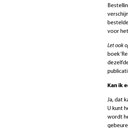
Bestelli
verschij
bestelde
voor het
Let ook o
boek ‘Re
dezelfde
publicat
Kan ik e
Ja, dat 
U kunt he
wordt he
gebeuren