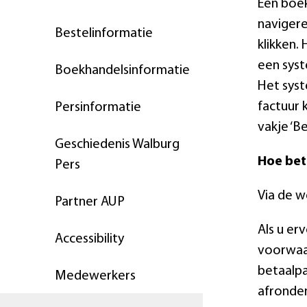
Een boek
navigere
Bestelinformatie
klikken.
een syst
Boekhandelsinformatie
Het syst
factuur 
Persinformatie
vakje ‘B
Geschiedenis Walburg
Hoe beta
Pers
Via de w
Partner AUP
Als u er
Accessibility
voorwaar
betaalpa
Medewerkers
afronde