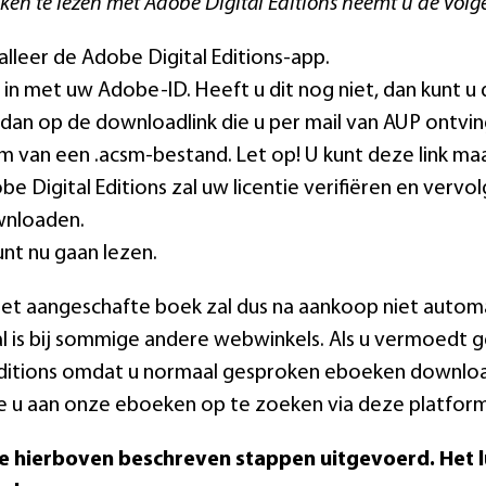
en te lezen met Adobe Digital Editions neemt u de vol
talleer de Adobe Digital Editions-app.
 in met uw Adobe-ID. Heeft u dit nog niet, dan kunt u
k dan op de downloadlink die u per mail van AUP ontvi
m van een .acsm-bestand. Let op! U kunt deze link ma
be Digital Editions zal uw licentie verifiëren en verv
nloaden.
unt nu gaan lezen.
het aangeschafte boek zal dus na aankoop niet automa
l is bij sommige andere webwinkels. Als u vermoedt
Editions omdat u normaal gesproken eboeken downloadt
 u aan onze eboeken op te zoeken via deze platform
de hierboven beschreven stappen uitgevoerd. Het l