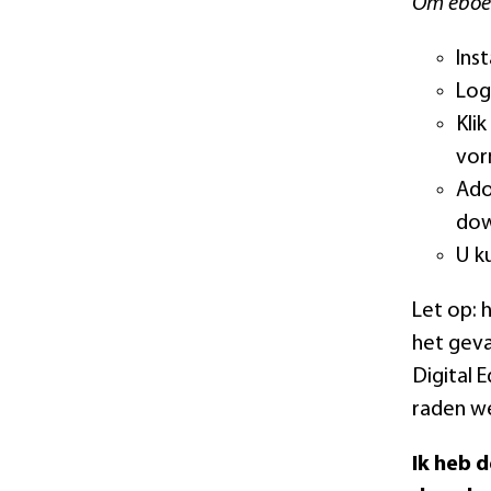
Om eboek
Ins
Log
Kli
vor
Ado
dow
U k
Let op: 
het geva
Digital 
raden we
Ik heb 