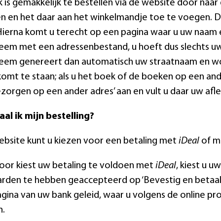
 is gemakkelijk te bestellen via de website door naa
n en het daar aan het winkelmandje toe te voegen. Da
 Hierna komt u terecht op een pagina waar u uw naam 
eem met een adressenbestand, u hoeft dus slechts u
eem genereert dan automatisch uw straatnaam en woo
komt te staan; als u het boek of de boeken op een ande
ezorgen op een ander adres’ aan en vult u daar uw afl
al ik mijn bestelling?
ebsite kunt u kiezen voor een betaling met
iDeal
of m
voor kiest uw betaling te voldoen met
iDeal
, kiest u u
den te hebben geaccepteerd op ‘Bevestig en betaal’
gina van uw bank geleid, waar u volgens de online pr
n.