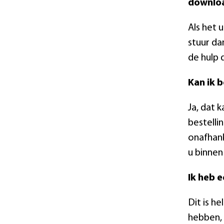
downlo
Als het 
stuur da
de hulp 
Kan ik b
Ja, dat 
bestelli
onafhank
u binnen
Ik heb e
Dit is h
hebben, 