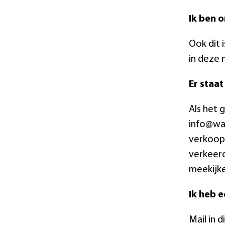
Ik ben o
Ook dit 
in deze 
Er staat
Als het 
info@wal
verkoop@
verkeerd
meekijke
Ik heb 
Mail in 