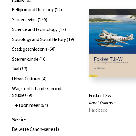
Religie
(
89
)
Religion and Theology
(
12
)
Samenleving
(
155
)
Science and Technology
(
12
)
Sociology and Social History
(
19
)
Stadsgeschiedenis
(
68
)
Sterrenkunde
(
16
)
Taal
(
32
)
Urban Cultures
(
4
)
War, Conflict and Genocide
Studies
(
9
)
Fokker T.8w
Karel Kalkman
+ toon meer
(
64
)
Hardback
Serie
:
De witte Canon-serie
(
1
)