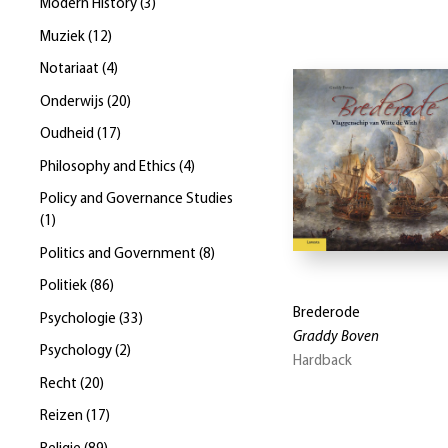
Modern History
(
3
)
Muziek
(
12
)
Notariaat
(
4
)
Onderwijs
(
20
)
Oudheid
(
17
)
Philosophy and Ethics
(
4
)
Policy and Governance Studies
(
1
)
Politics and Government
(
8
)
Politiek
(
86
)
Brederode
Psychologie
(
33
)
Graddy Boven
Psychology
(
2
)
Hardback
Recht
(
20
)
Reizen
(
17
)