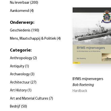
Nu leverbaar
(
200
)
Aankomend
(
4
)
Onderwerp
:
Geschiedenis
(
190
)
Mens, Maatschappij & Politiek
(
4
)
Categorie
:
Anthropology
(
2
)
Antiquity
(
1
)
Archaeology
(
3
)
BYMS mijnenvegers
Architectuur
(
27
)
Bob Roetering
Art History
(
1
)
Hardback
Art and Material Cultures
(
7
)
Bedrijf
(
50
)