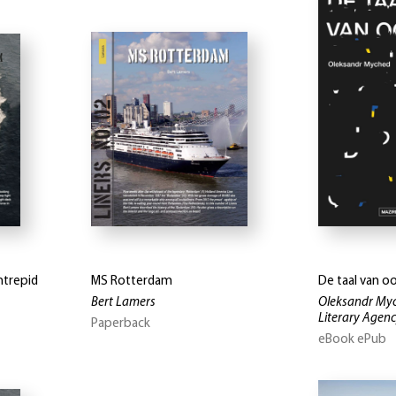
ntrepid
MS Rotterdam
De taal van o
Bert Lamers
Oleksandr Myc
Literary Agenc
Paperback
eBook ePub