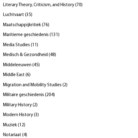
Literary Theory, Criticism, and History
(
70
)
Luchtvaart
(
35
)
Maatschappijkritiek
(
76
)
Maritieme geschiedenis
(
131
)
Media Studies
(
11
)
Medisch & Gezondheid
(
48
)
Middeleeuwen
(
45
)
Middle East
(
6
)
Migration and Mobility Studies
(
2
)
Militaire geschiedenis
(
204
)
Military History
(
2
)
Modern History
(
3
)
Muziek
(
12
)
Notariaat
(
4
)