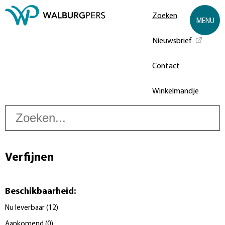
Zoeken
MENU
Nieuwsbrief
Contact
Winkelmandje
Z
Verfijnen
Beschikbaarheid
:
Nu leverbaar
(
12
)
Aankomend
(
0
)