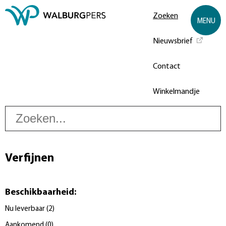
Zoeken
MENU
Nieuwsbrief
Contact
Winkelmandje
Z
Verfijnen
Beschikbaarheid
:
Nu leverbaar
(
2
)
Aankomend
(
0
)