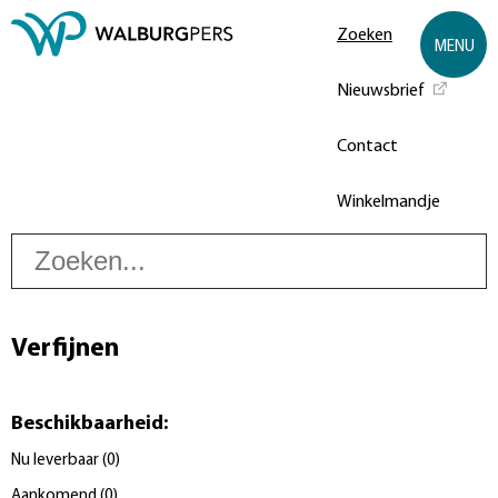
Zoeken
MENU
Nieuwsbrief
Contact
Winkelmandje
Z
Verfijnen
Beschikbaarheid
:
Nu leverbaar
(
0
)
Aankomend
(
0
)