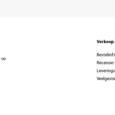
Verkoop 
Bestelinf
t op
Recensie
Levering
Veelgest