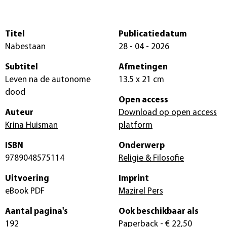
Titel
Publicatiedatum
Nabestaan
28 - 04 - 2026
Subtitel
Afmetingen
Leven na de autonome
13.5 x 21 cm
dood
Open access
Auteur
Download op open access
Krina Huisman
platform
ISBN
Onderwerp
9789048575114
Religie & Filosofie
Uitvoering
Imprint
eBook PDF
Mazirel Pers
Aantal pagina's
Ook beschikbaar als
192
Paperback
- € 22,50