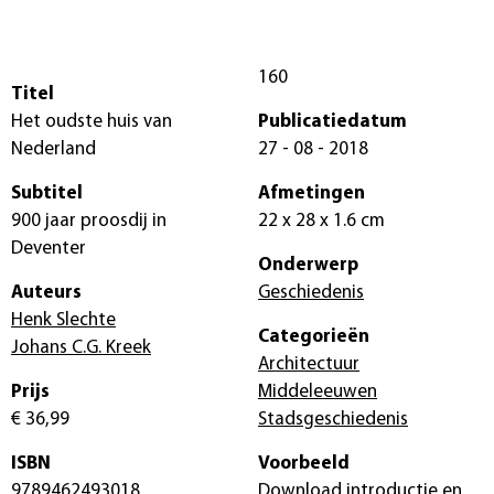
160
Titel
Het oudste huis van
Publicatiedatum
Nederland
27 - 08 - 2018
Subtitel
Afmetingen
900 jaar proosdij in
22 x 28 x 1.6 cm
Deventer
Onderwerp
Auteurs
Geschiedenis
Henk Slechte
Categorieën
Johans C.G. Kreek
Architectuur
Prijs
Middeleeuwen
€ 36,99
Stadsgeschiedenis
ISBN
Voorbeeld
9789462493018
Download introductie en