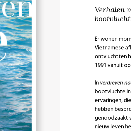
Verhalen 
bootvlucht
Er wonen mome
Vietnamese afk
ontvluchtten 
1991 vanuit op
In
verdreven na
bootvluchtelin
ervaringen, di
hebben bespro
genoodzaakt vo
nieuw leven h