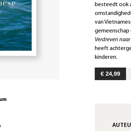
besteedt ook a
omstandighede
van Vietnames
gemeenschap di
Verdreven naar
heeft achterg
kinderen.
€ 24,99
tum
AUTE
m