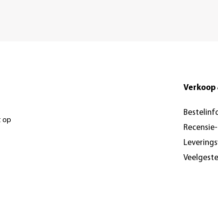
Verkoop 
Bestelinf
t op
Recensie
Levering
Veelgest