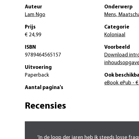
Auteur
Onderwerp
Lam Ngo
Mens, Maatscha
Prijs
Categorie
€ 24,99
Koloniaal
ISBN
Voorbeeld
9789464565157
Download intr
inhoudsopgav
Uitvoering
Paperback
Ook beschikba
eBook ePub
- €
Aantal pagina's
Recensies
‘In de loop der jaren heb ik steeds losse fr