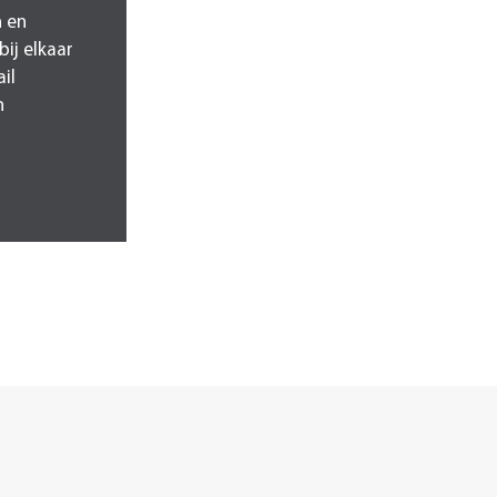
n en
bij elkaar
il
n