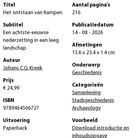
Titel
Aantal pagina's
Het ontstaan van Kampen
216
Subtitel
Publicatiedatum
Een achtste-eeuwse
14 - 08 - 2026
nederzetting in een leeg
Afmetingen
landschap
15.6 x 23.4 x 1.4 cm
Auteur
Onderwerp
Johans C.G. Kreek
Geschiedenis
Prijs
Categorieën
€ 24,99
Samenleving
ISBN
Stadsgeschiedenis
9789464566727
Archaeology
Uitvoering
Voorbeeld
Paperback
Download introductie en
inhoudsopgave