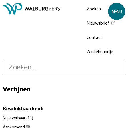
Zoeken
MENU
Nieuwsbrief
Contact
Winkelmandje
Z
Verfijnen
Beschikbaarheid
:
Nu leverbaar
(
11
)
Aankomend
(
0
)