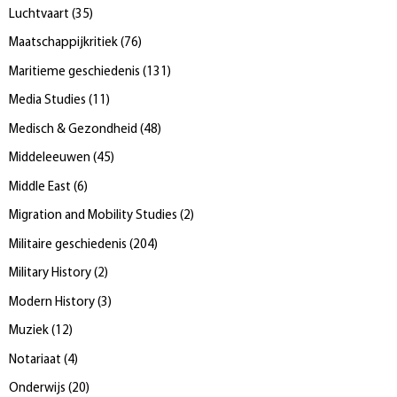
Luchtvaart
(
35
)
Maatschappijkritiek
(
76
)
Maritieme geschiedenis
(
131
)
Media Studies
(
11
)
Medisch & Gezondheid
(
48
)
Middeleeuwen
(
45
)
Middle East
(
6
)
Migration and Mobility Studies
(
2
)
Militaire geschiedenis
(
204
)
Military History
(
2
)
Modern History
(
3
)
Muziek
(
12
)
Notariaat
(
4
)
Onderwijs
(
20
)