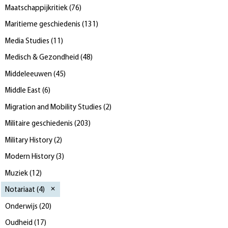
Maatschappijkritiek
(
76
)
Maritieme geschiedenis
(
131
)
Media Studies
(
11
)
Medisch & Gezondheid
(
48
)
Middeleeuwen
(
45
)
Middle East
(
6
)
Migration and Mobility Studies
(
2
)
Militaire geschiedenis
(
203
)
Military History
(
2
)
Modern History
(
3
)
Muziek
(
12
)
Notariaat
(
4
)
Onderwijs
(
20
)
Oudheid
(
17
)