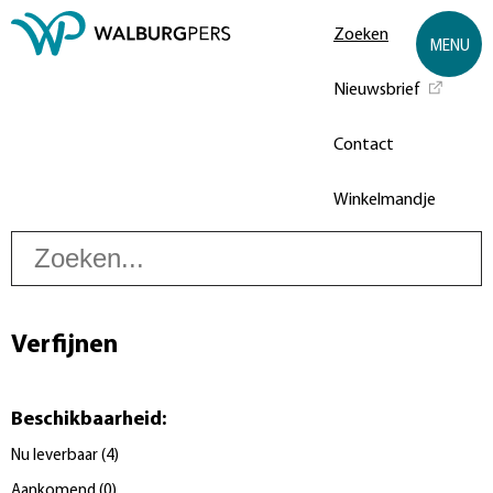
Zoeken
MENU
Nieuwsbrief
Contact
Winkelmandje
Z
Verfijnen
Beschikbaarheid
:
Nu leverbaar
(
4
)
Aankomend
(
0
)