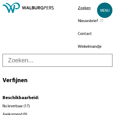
Zoeken
MENU
Nieuwsbrief
Contact
Winkelmandje
Z
Verfijnen
Beschikbaarheid
:
Nu leverbaar
(
17
)
Aankomend
(
0
)