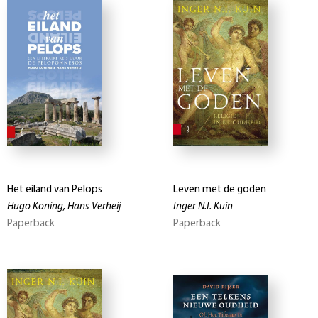
Het eiland van Pelops
Leven met de goden
Hugo Koning, Hans Verheij
Inger N.I. Kuin
Paperback
Paperback