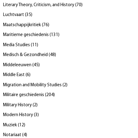
Literary Theory, Criticism, and History
(
70
)
Luchtvaart
(
35
)
Maatschappijkritiek
(
76
)
Maritieme geschiedenis
(
131
)
Media Studies
(
11
)
Medisch & Gezondheid
(
48
)
Middeleeuwen
(
45
)
Middle East
(
6
)
Migration and Mobility Studies
(
2
)
Militaire geschiedenis
(
204
)
Military History
(
2
)
Modern History
(
3
)
Muziek
(
12
)
Notariaat
(
4
)