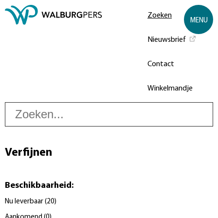
Zoeken
MENU
Nieuwsbrief
Contact
Winkelmandje
Z
Verfijnen
Beschikbaarheid
:
Nu leverbaar
(
20
)
Aankomend
(
0
)