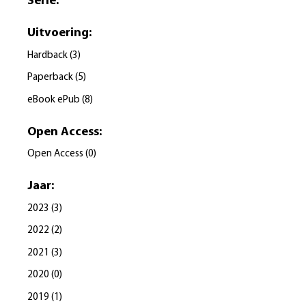
Serie
:
Uitvoering
:
Hardback
(
3
)
Paperback
(
5
)
eBook ePub
(
8
)
Open Access
:
Open Access
(
0
)
Jaar
:
2023
(
3
)
2022
(
2
)
2021
(
3
)
2020
(
0
)
2019
(
1
)