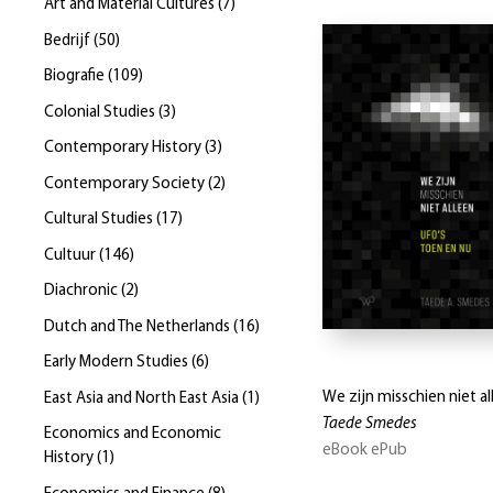
Art and Material Cultures
(
7
)
Bedrijf
(
50
)
Biografie
(
109
)
Colonial Studies
(
3
)
Contemporary History
(
3
)
Contemporary Society
(
2
)
Cultural Studies
(
17
)
Cultuur
(
146
)
Diachronic
(
2
)
Dutch and The Netherlands
(
16
)
Early Modern Studies
(
6
)
We zijn misschien niet al
East Asia and North East Asia
(
1
)
Taede Smedes
Economics and Economic
eBook ePub
History
(
1
)