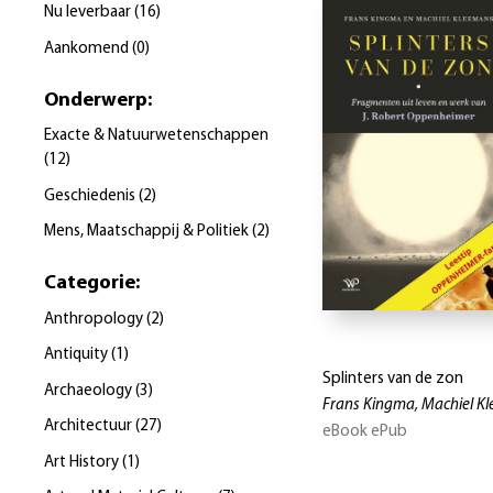
Nu leverbaar
(
16
)
Aankomend
(
0
)
Onderwerp
:
Exacte & Natuurwetenschappen
(
12
)
Geschiedenis
(
2
)
Mens, Maatschappij & Politiek
(
2
)
Categorie
:
Anthropology
(
2
)
Antiquity
(
1
)
Splinters van de zon
Archaeology
(
3
)
Frans Kingma, Machiel K
Architectuur
(
27
)
eBook ePub
Art History
(
1
)