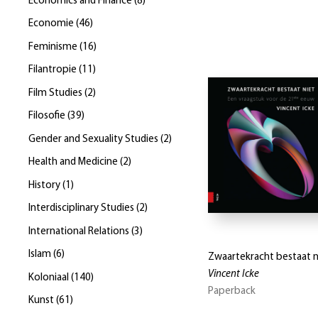
Economics and Finance
(
8
)
Economie
(
46
)
Feminisme
(
16
)
Filantropie
(
11
)
Film Studies
(
2
)
Filosofie
(
39
)
Gender and Sexuality Studies
(
2
)
Health and Medicine
(
2
)
History
(
1
)
Interdisciplinary Studies
(
2
)
International Relations
(
3
)
Islam
(
6
)
Zwaartekracht bestaat n
Vincent Icke
Koloniaal
(
140
)
Paperback
Kunst
(
61
)