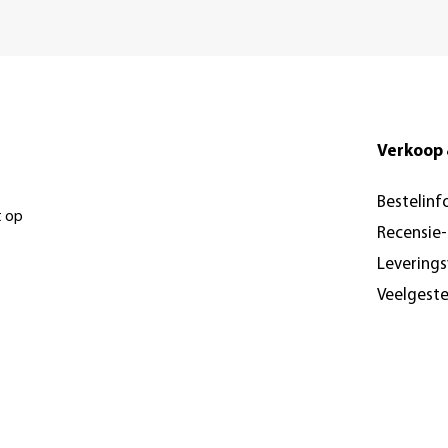
Verkoop 
Bestelinf
t op
Recensie
Levering
Veelgest