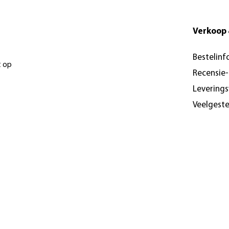
Verkoop 
Bestelinf
t op
Recensie
Levering
Veelgest