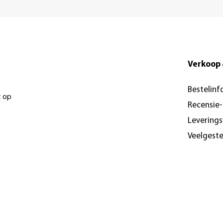
Verkoop 
Bestelinf
t op
Recensie
Levering
Veelgest