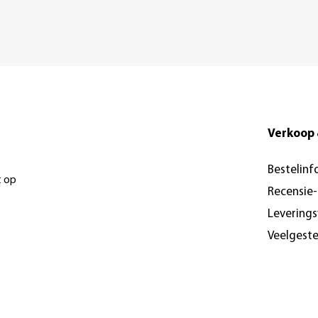
Verkoop 
Bestelinf
t op
Recensie
Levering
Veelgest