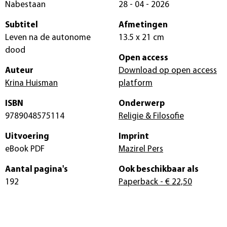
Nabestaan
28 - 04 - 2026
Subtitel
Afmetingen
Leven na de autonome
13.5 x 21 cm
dood
Open access
Auteur
Download op open access
Krina Huisman
platform
ISBN
Onderwerp
9789048575114
Religie & Filosofie
Uitvoering
Imprint
eBook PDF
Mazirel Pers
Aantal pagina's
Ook beschikbaar als
192
Paperback
- € 22,50