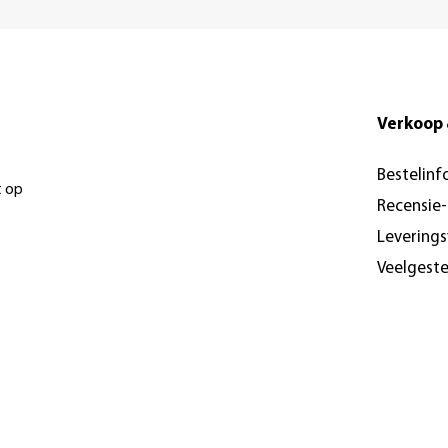
Verkoop 
Bestelinf
t op
Recensie
Levering
Veelgest