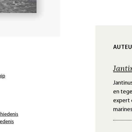
AUTEU
Janti
hip
Jantinu
en tege
expert
marines
hiedenis
iedenis