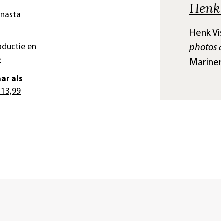
Henk 
anasta
Henk Vi
photos 
oductie en
e
Marine
ar als
 13,99