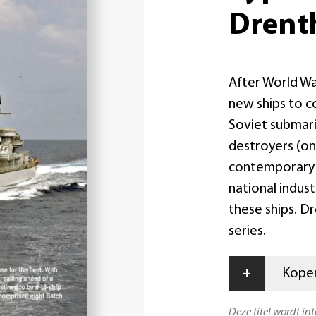
Drent
After World Wa
new ships to c
Soviet submari
destroyers (on
contemporary d
national indus
these ships. D
series.
+
Kopen
Deze titel wordt in