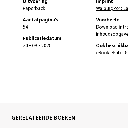
Uitvoering
Imprint
Paperback
WalburgPers L
Aantal pagina's
Voorbeeld
54
Download intr
inhoudsopgav
Publicatiedatum
20 - 08 - 2020
Ook beschikba
eBook ePub
- €
GERELATEERDE BOEKEN