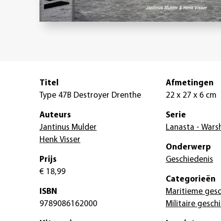
Titel
Afmetingen
Type 47B Destroyer Drenthe
22 x 27 x 6 cm
Auteurs
Serie
Jantinus Mulder
Lanasta - Wars
Henk Visser
Onderwerp
Prijs
Geschiedenis
€ 18,99
Categorieën
ISBN
Maritieme gesc
9789086162000
Militaire gesch