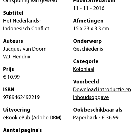
Ontsporing van geweld
Publicatiedatum
11 - 11 - 2016
Subtitel
Het Nederlands-
Afmetingen
Indonesisch Conflict
15 x 23 x 3.3 cm
Auteurs
Onderwerp
Jacques van Doorn
Geschiedenis
W.J. Hendrix
Categorie
Prijs
Koloniaal
€ 10,99
Voorbeeld
ISBN
Download introductie en
9789462492219
inhoudsopgave
Uitvoering
Ook beschikbaar als
eBook ePub
(Adobe DRM)
Paperback
- € 36,99
Aantal pagina's