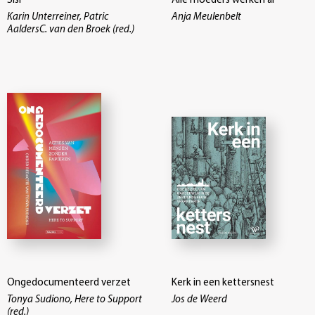
Sisi
Alle moeders werken al
Karin Unterreiner, Patric
Anja Meulenbelt
AaldersC. van den Broek (red.)
Ongedocumenteerd verzet
Kerk in een kettersnest
Tonya Sudiono, Here to Support
Jos de Weerd
(red.)