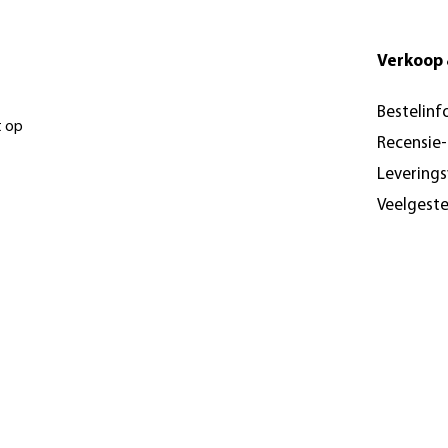
Verkoop 
Bestelinf
t op
Recensie
Levering
Veelgest