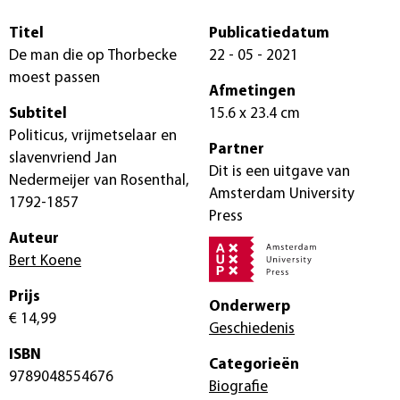
Titel
Publicatiedatum
De man die op Thorbecke
22 - 05 - 2021
moest passen
Afmetingen
Subtitel
15.6 x 23.4 cm
Politicus, vrijmetselaar en
Partner
slavenvriend Jan
Dit is een uitgave van
Nedermeijer van Rosenthal,
Amsterdam University
1792-1857
Press
Auteur
Bert Koene
Prijs
Onderwerp
€ 14,99
Geschiedenis
ISBN
Categorieën
9789048554676
Biografie