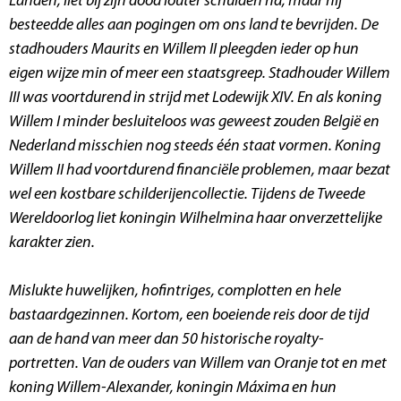
Landen, liet bij zijn dood louter schulden na, maar híj
besteedde alles aan pogingen om ons land te bevrijden. De
stadhouders Maurits en Willem II pleegden ieder op hun
eigen wijze min of meer een staatsgreep. Stadhouder Willem
III was voortdurend in strijd met Lodewijk XIV. En als koning
Willem I minder besluiteloos was geweest zouden België en
Nederland misschien nog steeds één staat vormen. Koning
Willem II had voortdurend financiële problemen, maar bezat
wel een kostbare schilderijencollectie. Tijdens de Tweede
Wereldoorlog liet koningin Wilhelmina haar onverzettelijke
karakter zien.
Mislukte huwelijken, hofintriges, complotten en hele
bastaardgezinnen. Kortom, een boeiende reis door de tijd
aan de hand van meer dan 50 historische royalty-
portretten. Van de ouders van Willem van Oranje tot en met
koning Willem-Alexander, koningin Máxima en hun