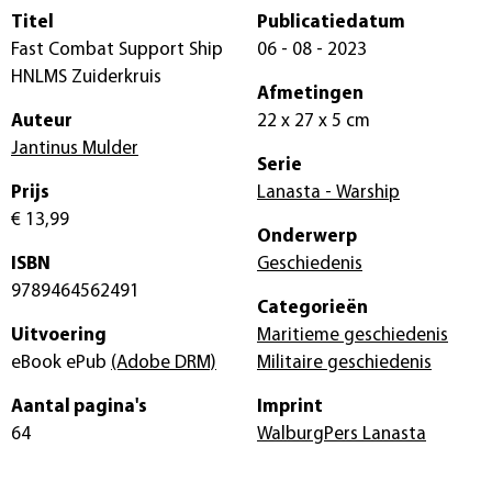
Titel
Publicatiedatum
Fast Combat Support Ship
06 - 08 - 2023
HNLMS Zuiderkruis
Afmetingen
Auteur
22 x 27 x 5 cm
Jantinus Mulder
Serie
Prijs
Lanasta - Warship
€ 13,99
Onderwerp
ISBN
Geschiedenis
9789464562491
Categorieën
Uitvoering
Maritieme geschiedenis
eBook ePub
(Adobe DRM)
Militaire geschiedenis
Aantal pagina's
Imprint
64
WalburgPers Lanasta