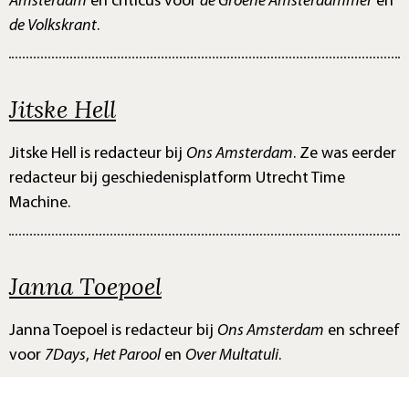
Amsterdam
en criticus voor
de Groene Amsterdammer
en
de Volkskrant
.
Jitske Hell
Jitske Hell is redacteur bij
Ons Amsterdam
. Ze was eerder
redacteur bij geschiedenisplatform Utrecht Time
Machine.
Janna Toepoel
Janna Toepoel is redacteur bij
Ons Amsterdam
en schreef
voor
7Days
,
Het Parool
en
Over Multatuli
.