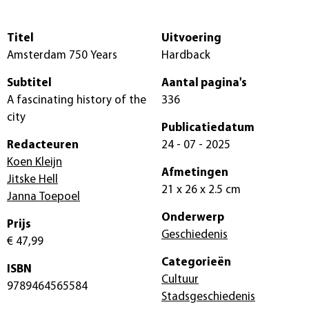
Titel
Uitvoering
Amsterdam 750 Years
Hardback
Subtitel
Aantal pagina's
A fascinating history of the
336
city
Publicatiedatum
Redacteuren
24 - 07 - 2025
Koen Kleijn
Afmetingen
Jitske Hell
21 x 26 x 2.5 cm
Janna Toepoel
Onderwerp
Prijs
Geschiedenis
€ 47,99
Categorieën
ISBN
Cultuur
9789464565584
Stadsgeschiedenis