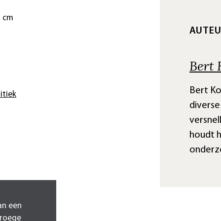
5 cm
AUTE
Bert 
Bert Ko
itiek
diverse
versnel
houdt h
onderzo
an een
vroege