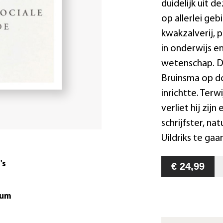
duidelijk uit d
op allerlei ge
kwakzalverij, 
in onderwijs e
wetenschap. De
Bruinsma op do
inrichtte. Terwi
verliet hij zi
schrijfster, n
Uildriks te ga
's
€ 24,99
tum