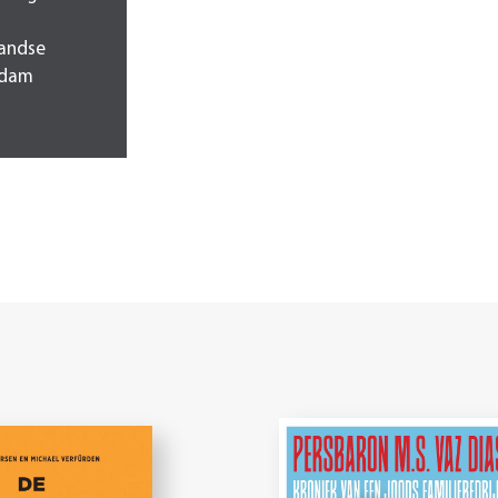
landse
rdam