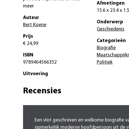
Afmetingen
meer
15.6 x 23.4 x 1.
Auteur
Onderwerp
Bert Koene
Geschiedenis
Prijs
Categorieën
€ 24,99
Biografie
ISBN
Maatschappijkr
9789464566352
Politiek
Uitvoering
Recensies
Een vlot geschreven en welkome biografie v
opmerkelijk moderne hoofdpersoon uit de 