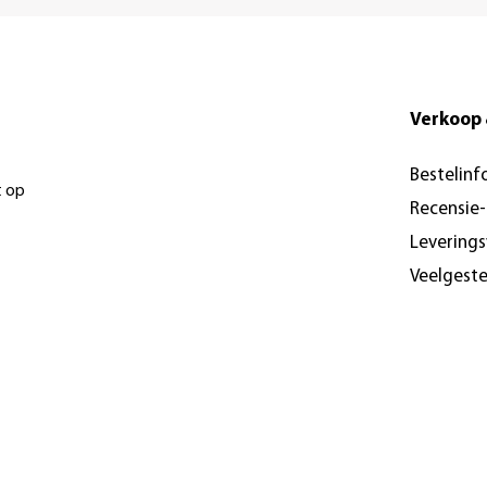
Verkoop 
Bestelinf
t op
Recensie
Levering
Veelgest