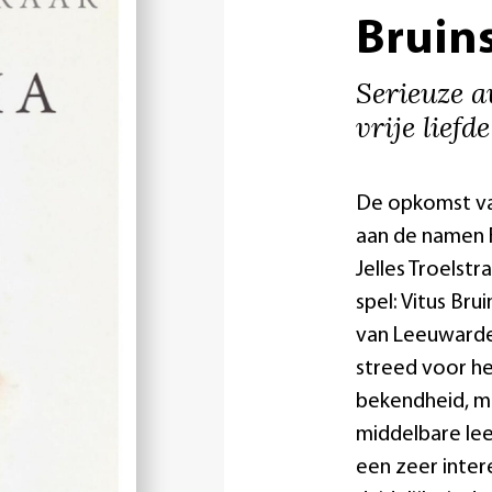
Bruin
Serieuze av
vrije liefd
De opkomst van
aan de namen 
Jelles Troelst
spel: Vitus Bru
van Leeuwarden
streed voor h
bekendheid, ma
middelbare lee
een zeer inter