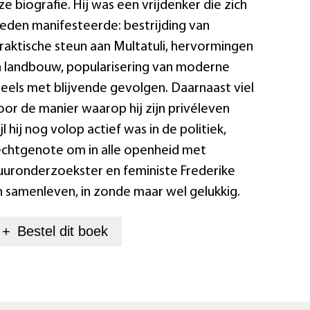
eze biografie. Hij was een vrijdenker die zich
bieden manifesteerde: bestrijding van
praktische steun aan Multatuli, hervormingen
n landbouw, popularisering van moderne
els met blijvende gevolgen. Daarnaast viel
or de manier waarop hij zijn privéleven
jl hij nog volop actief was in de politiek,
jn echtgenote om in alle openheid met
atuuronderzoekster en feministe Frederike
an samenleven, in zonde maar wel gelukkig.
+
Bestel dit
boek